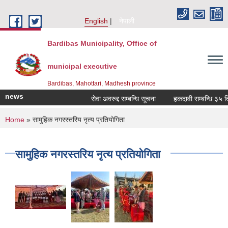
Skip to main content
English
नेपाली
Bardibas Municipality, Office of
municipal executive
Bardibas, Mahottari, Madhesh province
news
सेवा अवरुद्द सम्बन्धि सूचना
हकदावी सम्बन्धि ३५ दिने
You are here
Home
» सामुहिक नगरस्तरिय नृत्य प्रतियोगिता
सामुहिक नगरस्तरिय नृत्य प्रतियोगिता