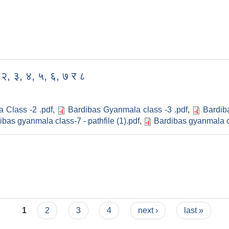
, २, ३, ४, ५, ६, ७ र ८
 Class -2 .pdf
,
Bardibas Gyanmala class -3 .pdf
,
Bardib
ibas gyanmala class-7 - pathfile (1).pdf
,
Bardibas gyanmala c
1
2
3
4
next ›
last »