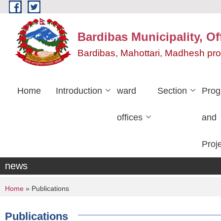
Skip to main content
Bardibas Municipality, Of
Bardibas, Mahottari, Madhesh pr
Home
Introduction
ward
Section
Pro
offices
and
Proj
news
You are here
Home
» Publications
Publications