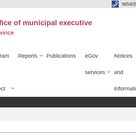
985405
fice of municipal executive
ovince
gram
Reports
Publications
eGov
Notices
services
and
ect
Informat