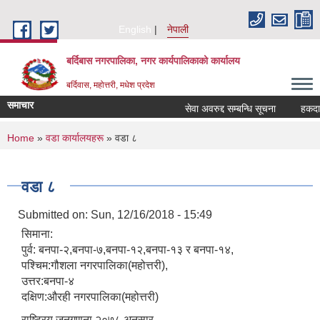
Skip to main content
English
नेपाली
बर्दिबास नगरपालिका, नगर कार्यपालिकाको कार्यालय
बर्दिवास, महोत्तरी, मधेश प्रदेश
समाचार
सेवा अवरुद्द सम्बन्धि सूचना
हकदावी स
You are here
Home
»
वडा कार्यालयहरू
» वडा ८
वडा ८
Submitted on:
Sun, 12/16/2018 - 15:49
सिमाना:
पुर्व: बनपा-२,बनपा-७,बनपा-१२,बनपा-१३ र बनपा-१४,
पश्चिम:गौशला नगरपालिका(महोत्तरी),
उत्तर:बनपा-४
दक्षिण:औरही नगरपालिका(महोत्तरी)
राष्ट्रिय जनगणना २०७८ अनुसार