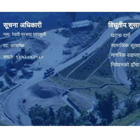
सूचना अधिकारी
विधुतीय शुस
नाम: रेवती प्रसाद पराजुली
घटना दर्ता
सामाजिक सुरक्ष
पद: उपसचिव
नागरिक वडापत्
सम्पर्क: ९८५२०५२५६०
निवेदनको ढाँचा