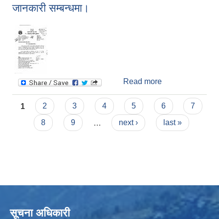
जानकारी सम्बन्धमा।
सामानहरुको दररेट
पेश गर्ने सम्बन्धि
सार्वजनिक सूचना।
Read more
about जानकारी
सम्बन्धमा।
Pages
1
2
3
4
5
6
7
8
9
…
next ›
last »
सूचना अधिकारी