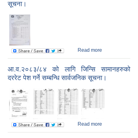
सूचना।
प्रकाशित मिति
२०८३।०४।१५
Read more
about रासायनिक
मलको कोटा
बाँडफाड गरिएको
आ.व.२०८३/८४ को लागि जिन्सि सामानहरुको
सम्बन्धि सूचना।
दररेट पेश गर्ने सम्बन्धि सार्वजनिक सूचना।
Read more
about
आ.व.२०८३/८४ को
लागि जिन्सि