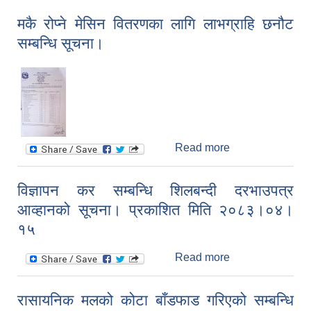
उपलब्ध गराउनुहुन।
मकै रोप्ने मेसिन वितरणका लागि लाभग्राहि छनौट
सम्बन्धि सूचना।
Read more
about मकै रोप्ने
मेसिन वितरणका
लागि लाभग्राहि
विज्ञापन कर सम्बन्धि शिलबन्दी दरभाउपत्र
छनौट सम्बन्धि
आव्हानको सूचना। प्रकाशित मिति २०८३।०४।
सूचना।
१५
Read more
about विज्ञापन कर
सम्बन्धि शिलबन्दी
दरभाउपत्र
रासायनिक मलको कोटा बाँडफाड गरिएको सम्बन्धि
आव्हानको सूचना।