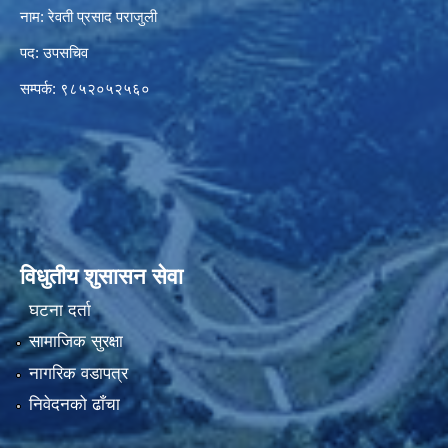
नाम: रेवती प्रसाद पराजुली
पद: उपसचिव
सम्पर्क: ९८५२०५२५६०
विधुतीय शुसासन सेवा
घटना दर्ता
सामाजिक सुरक्षा
नागरिक वडापत्र
निवेदनको ढाँचा