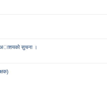
आशयकाे सुचना
ll आशयकाे सुचना
एकाे अाशयकाे सुचना ।
ा साझेदारी कार्यक्रम प्रस्ताव स्विकृत भएकाे अाशयकाे सुचना ।
क्षक)