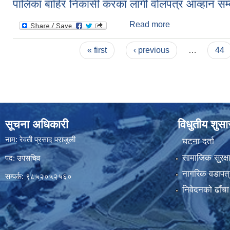
पालिका बाहिर निकासी करका लागी वाेलपत्र आव्हान सम्ब
Read more
about पालिका बाहिर
Pages
« first
‹ previous
…
44
सूचना अधिकारी
विधुतीय शुस
नाम: रेवती प्रसाद पराजुली
घटना दर्ता
सामाजिक सुरक्ष
पद: उपसचिव
नागरिक वडापत्
सम्पर्क: ९८५२०५२५६०
निवेदनको ढाँचा