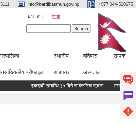
5111
info@bardibasmun.gov.np
+977 044-520675
English
नेपाली
Search form
Search
गरपालिका
स्थानीय
बर्दिबास
सम्पर्क
नसांख्यिकीय प्रोफाइल
राजपत्र
अस्पताल
हकदावी सम्बन्धि ३५ दिने सार्वजनिक सूचना
मलको कोटा बाँडफ