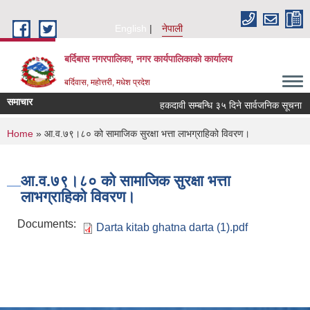
Skip to main content
English
नेपाली
बर्दिबास नगरपालिका, नगर कार्यपालिकाको कार्यालय
बर्दिवास, महोत्तरी, मधेश प्रदेश
समाचार
हकदावी सम्बन्धि ३५ दिने सार्वजनिक सूचना
You are here
Home
» आ.व.७९।८० को सामाजिक सुरक्षा भत्ता लाभग्राहिको विवरण।
आ.व.७९।८० को सामाजिक सुरक्षा भत्ता
लाभग्राहिको विवरण।
Documents:
Darta kitab ghatna darta (1).pdf