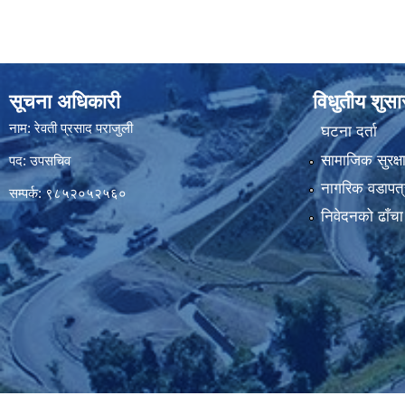
सूचना अधिकारी
विधुतीय शुस
नाम: रेवती प्रसाद पराजुली
घटना दर्ता
सामाजिक सुरक्ष
पद: उपसचिव
नागरिक वडापत्
सम्पर्क: ९८५२०५२५६०
निवेदनको ढाँचा