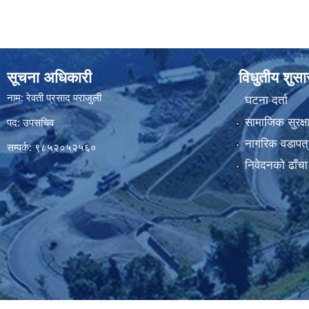
सूचना अधिकारी
विधुतीय शुस
नाम: रेवती प्रसाद पराजुली
घटना दर्ता
सामाजिक सुरक्ष
पद: उपसचिव
नागरिक वडापत्
सम्पर्क: ९८५२०५२५६०
निवेदनको ढाँचा