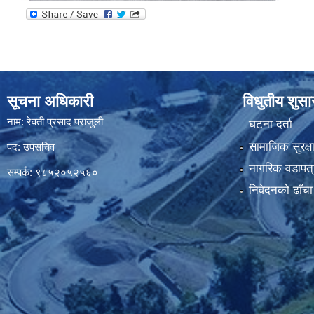
सूचना अधिकारी
विधुतीय शुस
नाम: रेवती प्रसाद पराजुली
घटना दर्ता
सामाजिक सुरक्ष
पद: उपसचिव
नागरिक वडापत्
सम्पर्क: ९८५२०५२५६०
निवेदनको ढाँचा