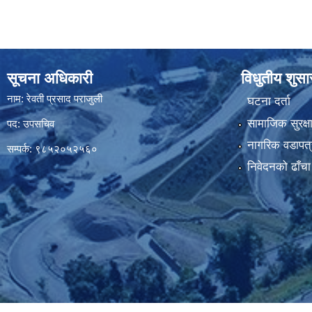
सूचना अधिकारी
विधुतीय शुस
नाम: रेवती प्रसाद पराजुली
घटना दर्ता
सामाजिक सुरक्ष
पद: उपसचिव
नागरिक वडापत्
सम्पर्क: ९८५२०५२५६०
निवेदनको ढाँचा