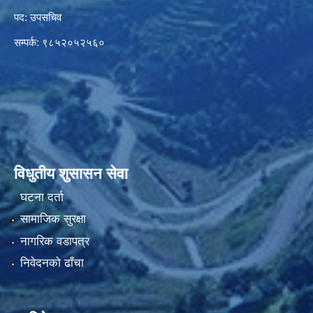
पद: उपसचिव
सम्पर्क: ९८५२०५२५६०
विधुतीय शुसासन सेवा
घटना दर्ता
सामाजिक सुरक्षा
नागरिक वडापत्र
निवेदनको ढाँचा