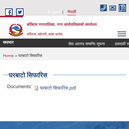
Skip to main content
English
नेपाली
बर्दिबास नगरपालिका, नगर कार्यपालिकाको कार्यालय
बर्दिवास, महोत्तरी, मधेश प्रदेश
समाचार
सेवा अवरुद्द सम्बन्धि सूचना
हकदावी सम्बन
You are here
Home
» घरबाटो सिफारिस
घरबाटो सिफारिस
Documents:
घरबाटो सिफारिस.pdf