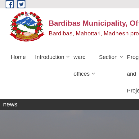
Skip to main content
Bardibas Municipality, Of
Bardibas, Mahottari, Madhesh pr
Home
Introduction
ward
Section
Pro
offices
and
Proj
news
ताजा समाचार
हकदावी सम्बन्धि ३५ द |