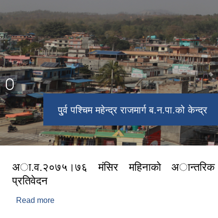
ऐतिहासिक टुटेश्वरनाथ महादेव मन्दिर
पु्र्व पश्चिम महेन्द्र राजमार्ग ब.न.पा.को केन्द्र
रमणीय स्मृति पार्क,ब.न.पा.-३
ब.न.पा.-५
अा.व.२०७५।७६ मंसिर महिनाकाे अान्तरि
प्रतिवेदन
Read more
about अा.व.२०७५।७६ मंसिर महिनाकाे अान्तरिक अाय