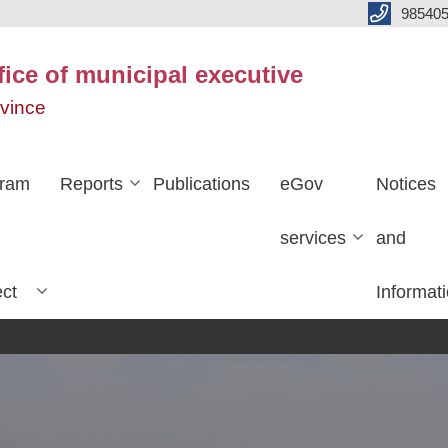
985405
fice of municipal executive
ovince
gram
Reports
Publications
eGov
Notices
services
and
ect
Informat